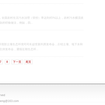
月，全国农村生活污水治理（管控）率达到45%以上，农村污水横流状
的经验做法，例如，四...
态环境部土壤生态环境司司长赵世新列席发布会，介绍土壤、地下水和
持发布会，通报近期生态环...
7
8
下一页
尾页
ved
g@163.com