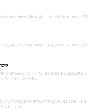
、低耗的节能环保装备需求日益增长。特别是工业制造、建筑、交通
、低耗的节能环保装备需求日益增长。特别是工业制造、建筑、交通
”防控
环境科学研究院副院长席北斗介绍，国为推进地下水污染防治制定了
地下水污染防治工作方案...
，河北省新增1624个村庄完成生活污水治理，累计26304个村庄
乡村，共获得...