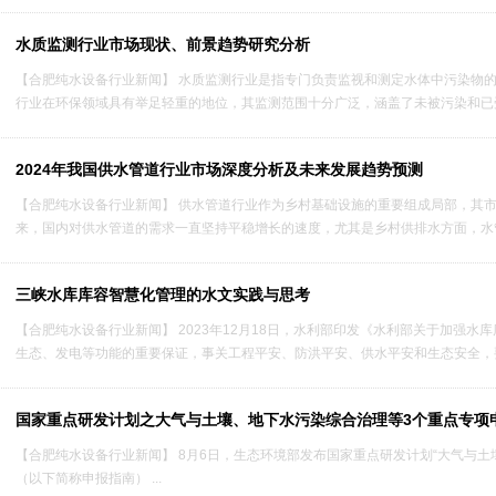
水质监测行业市场现状、前景趋势研究分析
【合肥纯水设备行业新闻】 水质监测行业是指专门负责监视和测定水体中污染物
行业在环保领域具有举足轻重的地位，其监测范围十分广泛，涵盖了未被污染和已受污
2024年我国供水管道行业市场深度分析及未来发展趋势预测
【合肥纯水设备行业新闻】 供水管道行业作为乡村基础设施的重要组成局部，其
来，国内对供水管道的需求一直坚持平稳增长的速度，尤其是乡村供排水方面，水管
三峡水库库容智慧化管理的水文实践与思考
【合肥纯水设备行业新闻】 2023年12月18日，水利部印发《水利部关于加强
生态、发电等功能的重要保证，事关工程平安、防洪平安、供水平安和生态安全，要
国家重点研发计划之大气与土壤、地下水污染综合治理等3个重点专项
【合肥纯水设备行业新闻】 8月6日，生态环境部发布国家重点研发计划“大气与土
（以下简称申报指南） ...