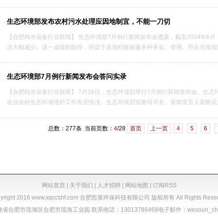
生态环境部发布农村污水处理应因地制宜，不能一刀切
【合肥纯水设备行业新闻】 生态环境部7月例行新闻发布会透露，截至2024年6
况大幅减少。这一成绩的取得，得益于各地积极探索多种务实、管用、符合当地实际
生态环境部7月例行新闻发布会答问实录
【合肥纯水设备行业新闻】 7月29日，生态环境部举行7月例行新闻发布会。生
农业农村生态环境维护工作有关情况。生态环境部宣教司司长、新闻发言人裴晓菲主
总数：277条 当前页数：
4
/28
首页
上一页
4
5
6
网站首页
|
关于我们
|
人才招聘
|
网站地图
|
订阅RSS
yright 2016
www.xqccshf.com
合肥皙泉环保科技有限公司 版权所有 All Rights Reser
合肥市瑶海区合肥市瑶海工业园 联系电话：13013786468电子邮件：wesoun_chen