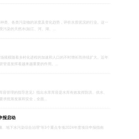
的种类、各类污染物的浓度及变化趋势，评价水质状况的行业。这一
染的天然水(如江、河、湖、...
市场规模随着乡村化进程的加速和人口的不时增长而持续扩大。近年
管道发挥着越来越重要的作用。...
水库库容管理的指导意见》指出水库库容是水库有效发挥防洪、供水、
求统筹发展和安全，全面...
申报启动
壤、地下水污染综合治理“等3个重点专项2024年度项目申报指南